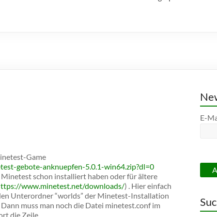
New
E-Ma
Minetest-Game
test-gebote-anknuepfen-5.0.1-win64.zip?dl=0
 Minetest schon installiert haben oder für ältere
ttps://www.minetest.net/downloads/
) . Hier einfach
den Unterordner “worlds” der Minetest-Installation
Suc
. Dann muss man noch die Datei minetest.conf im
rt die Zeile