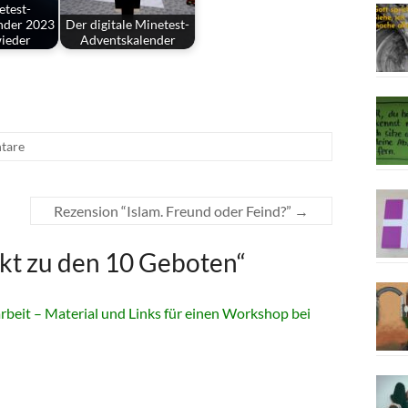
etest-
nder 2023
Der digitale Minetest-
wieder
Adventskalender
tare
Rezension “Islam. Freund oder Feind?”
→
kt zu den 10 Geboten
“
rbeit – Material und Links für einen Workshop bei