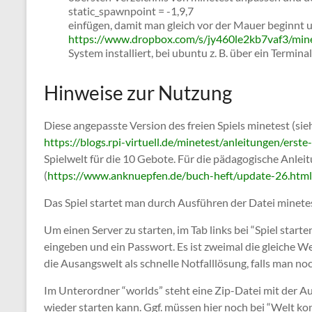
static_spawnpoint = -1,9,7
einfügen, damit man gleich vor der Mauer beginnt 
https://www.dropbox.com/s/jy460le2kb7vaf3/mine
System installiert, bei ubuntu z. B. über ein Terminal
Hinweise zur Nutzung
Diese angepasste Version des freien Spiels minetest (si
https://blogs.rpi-virtuell.de/minetest/anleitungen/erste-
Spielwelt für die 10 Gebote. Für die pädagogische Anlei
(
https://www.anknuepfen.de/buch-heft/update-26.html
Das Spiel startet man durch Ausführen der Datei minete
Um einen Server zu starten, im Tab links bei “Spiel star
eingeben und ein Passwort. Es ist zweimal die gleiche We
die Ausangswelt als schnelle Notfalllösung, falls man n
Im Unterordner “worlds” steht eine Zip-Datei mit der 
wieder starten kann. Ggf. müssen hier noch bei “Welt ko