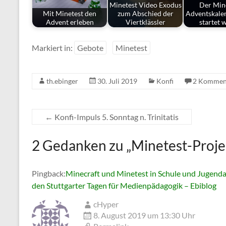
Minetest Video Exodus
Der Min
Mit Minetest den
zum Abschied der
Adventskale
Advent erleben
Viertklässler
startet 
Markiert in:
Gebote
Minetest
th.ebinger
30. Juli 2019
Konfi
2 Kommen
←
Konfi-Impuls 5. Sonntag n. Trinitatis
2 Gedanken zu „
Minetest-Proje
Pingback:
Minecraft und Minetest in Schule und Jugenda
den Stuttgarter Tagen für Medienpädagogik – Ebiblog
cHyper
8. August 2019 um 13:30 Uhr