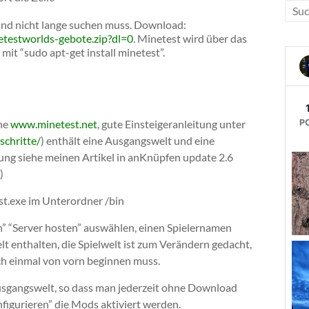
und nicht lange suchen muss. Download:
testworlds-gebote.zip?dl=0
. Minetest wird über das
 mit “sudo apt-get install minetest”.
ehe
www.minetest.net
, gute Einsteigeranleitung unter
schritte/
) enthält eine Ausgangswelt und eine
tung siehe meinen Artikel in anKnüpfen update 2.6
)
st.exe im Unterordner /bin
ten” “Server hosten” auswählen, einen Spielernamen
lt enthalten, die Spielwelt ist zum Verändern gedacht,
och einmal von vorn beginnen muss.
Ausgangswelt, so dass man jederzeit ohne Download
nfigurieren” die Mods aktiviert werden.