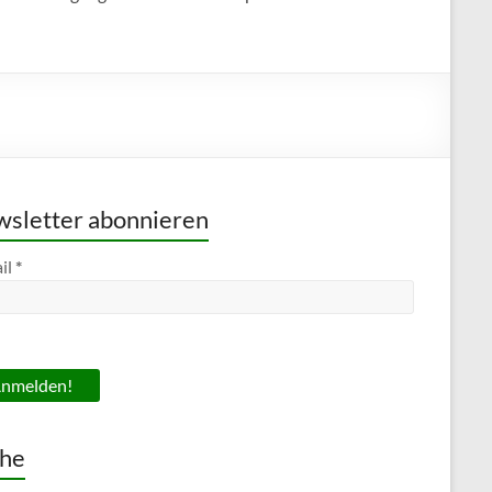
sletter abonnieren
il
*
he