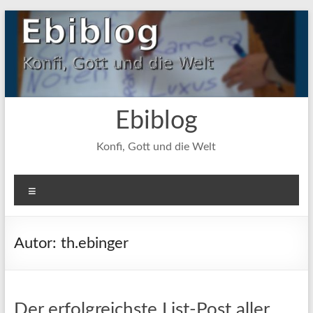
Zum
Inhalt
springen
Ebiblog
Konfi, Gott und die Welt
Menü
Autor:
th.ebinger
Der erfolgreichste List-Post aller