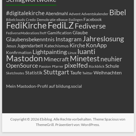
Bibel
#digitalekirche
Abendmahl
Advent
Adventskalender
Facebook
Bibelclouds
Credo
Demokratie
elkwue
Esslingen
FediLZ
FediKirche
Fediverse
Glaube
Gamification
FediverseModerationsTreff
Jahreslosung
Glaubensbekenntnis
Instagram
KonApp
Kirche
Jugendarbeit
Jesus
Katechismus
luanti
Lightpainting
Konfirmation
Linux
Mastodon
Minetest
neuhier
Minecraft
pixelfed
OpenSource
Schule
Passion
Pfarrer
Rückblick
Stuttgart
Taufe
Weihnachten
Statistik
Sketchnotes
Twitter
Mein Mastodon-Profil auf bildung.social
Copyright © 2026
Ebiblog
. Alle Rechte vorbehalten. Theme
Spacious
von
ThemeGrill. Präsentiert von:
WordPress
.