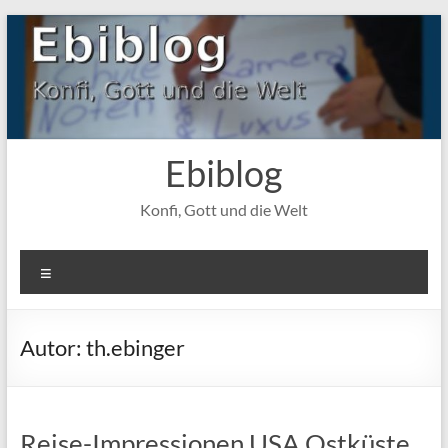
Zum
Inhalt
springen
Ebiblog
Konfi, Gott und die Welt
Menü
Autor:
th.ebinger
Reise-Impressionen USA Ostküste