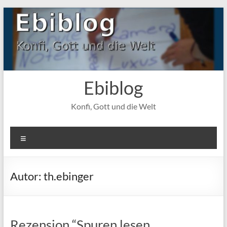
Zum
Inhalt
springen
Ebiblog
Konfi, Gott und die Welt
Menü
Autor:
th.ebinger
Rezension “Spuren lesen