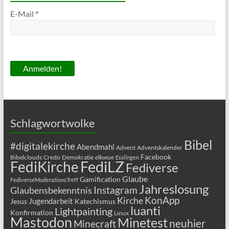
E-Mail
*
Schlagwortwolke
Bibel
#digitalekirche
Abendmahl
Advent
Adventskalender
Facebook
Bibelclouds
Credo
Demokratie
elkwue
Esslingen
FediLZ
FediKirche
Fediverse
Glaube
Gamification
FediverseModerationsTreff
Jahreslosung
Glaubensbekenntnis
Instagram
KonApp
Kirche
Jugendarbeit
Jesus
Katechismus
luanti
Lightpainting
Konfirmation
Linux
Mastodon
Minetest
neuhier
Minecraft