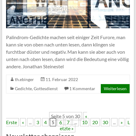
Palindrom-Gedichte machen seit einiger Zeit Furore, man
kann sie von oben nach unten lesen, dann klingen sie
furchtbar düster und negativ. Man kann sie aber auch von
unten nach oben lesen, dann wird die Bedeutung eine völlig
andere. Jonathan Steinestel
th.ebinger
11. Februar 2022
Gedichte
,
Gottesdienst
1 Kommentar
Weiterlesen
Seite 5 von 30
«
Erste
«
...
3
4
5
6
7
...
10
20
30
...
»
L
etzte »