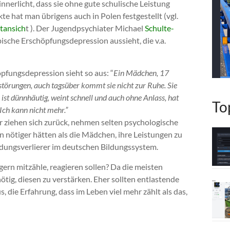
nnerlicht, dass sie ohne gute schulische Leistung
te hat man übrigens auch in Polen festgestellt (vgl.
tansich
t ). Der Jugendpsychiater Michael
Schulte-
ypische Erschöpfungsdepression aussieht, die v.a.
pfungsdepression sieht so aus: “
Ein Mädchen, 17
störungen, auch tagsüber kommt sie nicht zur Ruhe. Sie
e ist dünnhäutig, weint schnell und auch ohne Anlass, hat
To
“Ich kann nicht mehr.”
 ziehen sich zurück, nehmen selten psychologische
n nötiger hätten als die Mädchen, ihre Leistungen zu
ildungsverlierer im deutschen Bildungssystem.
h gern mitzähle, reagieren sollen? Da die meisten
ötig, diesen zu verstärken. Eher sollten entlastende
 die Erfahrung, dass im Leben viel mehr zählt als das,