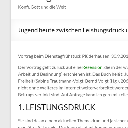
Konfi, Gott und die Welt
Jugend heute zwischen Leistungsdruck u
Vortrag beim Dienstagfrühstück Plüderhausen, 30.9.20
Der Vortrag geht zurück auf eine
Rezension
, die in der 
Arbeit und Besinnung” erschienen ist. Das Buch heißt: J
Freiheit (Sabine Trautmann-Voigt, Bernd Voigt (Hg.), 206
nicht ohne Weiteres im Internet weiterverbreitet werde
Beitrags verlinkt sind. Auf Anfrage kann ich gern mitteil
1. LEISTUNGSDRUCK
Sie sind da an einem aktuellen Thema dran und ja sicher
man öfter Sätze wie „Der kann nicht mitkommen, muss noc