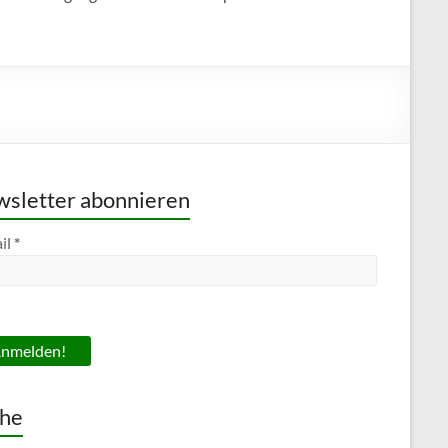
sletter abonnieren
il
*
he