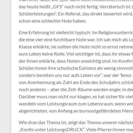
das heute heißt „GFS“ noch nicht fertig. Verräterisch ist
Schülerleistungen“. Ein Referat, das direkt bewertet wird
schon eine schlechte Note haben.
Eine Erfahrung ist vielleicht typisch: Im Religionsunterr
die eine vier eine furchtbare Note war. Ich sah mich als Le
Klasse erklärte, sie sollten die Note nicht so ernst nehmen
eure Leben keine Rolle. Viel wichtiger ist, dass ihr etwas 
der ihnen erklärte, dass Noten unwichtig sind. Im Konfi
Schüler/innen ihre schulische Existenz als wenig sinnvoll 
sondern bereiten uns nur aufs Leben vor“, war der Tenor.
von Anerkennung als Zahl am Ende des Schuljahrs schicks
noch anderes – aber die Zeit-Räume werden enger, in den
Darüber muss man nicht nur klagen, es hat sicher für vie
wandeln vom Leistungsraum zum Lebensraum, wenn wir n
abgerichteten, von Anfang an burnoutgefährdeten Mens
Wie dran das Thema ist, zeigt das Thema unserer nächs
„Konfis unter LeistungsDRUCK“. Viele Pfarrer/innen mac