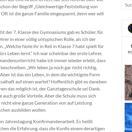
 schon der Begriff „Gleichwertige Feststellung von
. Oft ist die ganze Familie eingespannt, denn wer will
icht der 7. Klasse des Gymnasiums gab es Schüler, für
hrer in einer völlig untypischen Rolle, als ich der
. „Welche Note ihr in Reli in Klasse 7 habt spielt für
fürs Leben lernt.“ Ich war scheinbar der erste Lehrer,
rmandenunterricht habe ich immer wieder erlebt, dass
beschreiben. „Wir leben ja noch gar nicht richtig,
 Aber ist das ein Leben, in dem die wichtigste Form
alhaft auf einen wartet? Hoffentlich gibt es daneben
en das möglich ist, der Ganztagesschule sei Dank.
le auch große Vorteile. Aber die Schule muss sich
icht eine ganze Generation von auf Leistung
chen ausbilden wollen.
ten Jahrestagung Konfirmandenarbeit. Es heißt
hen die Erfahrung, dass die Konfis einem derartigen