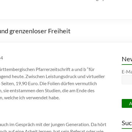
nd grenzenloser Freiheit
14
New
württembergischen Pfarrerzeitschrift a und b “für
E-Ma
ugend heute. Zwischen Leistungsdruck und virtueller
 Seiten, 19,90 Euro. Die Folien dürfen vermutlich
n, sie entstammen den Studien, die am Ende des
en, welche ich verwendet habe.
Suc
 auch im Gespräch mit der jungen Generation. Da hört
h auf eine Arbeit lernen, hat sein Referat oder wie