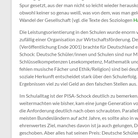
Spur gesetzt, aus der man nicht so leicht wieder herausk
obwohl keiner so genau weiß, was von dem, was man gele
Wandel der Gesellschaft (vgl. die Texte des Soziologen
H
Die Leistungsorientierung in den Schulen wurde enorm v
zufällig einer Organisation zur Wirtschaftsförderung. De
(Veröffentlichung Ende 2001) brachte für Deutschland 
Schock: Deutsche Schüler/innen und Schulen sind nur Mi
Schlüsselkompetenzen Lesekompetenz, Mathematik und
fehlen musische Fächer und Ethik/Religion) sind bei deu
soziale Herkunft entscheidet stark über den Schulerfolg.
Ergebnissen viel zu viel Geld an den falschen Stellen aus.
Im Schulalltag ist der PISA-Schock deutlich zu bemerken
weitermachten wie bisher, kam eine junge Generation vo
die Anforderung deutlich nach oben schraubten. Parall
meisten Bundesländern auf acht Jahre, es sollte also in 
ehrenwertes Ziel, manches davon ist ja auch gelungen, 
geschoben. Aber alles hat seinen Preis: Deutsche Schüler 