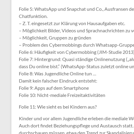
Folie 5: WhatsApp und Snapchat und Co., Ausfransen de
Chatfunktion.
– Z. T. eingesetzt zur Klärung von Hausaufgaben etc.
– Möglichkeit Bilder, Videos und Sprachnachrichten zu 
– Möglichkeit, Gruppen zu gründen
– Problem des Cybermobbings durch Whatsapp-Grupp
Folie 6: Häufigkeit von Cybermobbing (JIM-Studie 2013
Folie 7: Hintergrund: Quasi ständige Onlinenutzung („al
dass Du online bist.“ (WhatsApp-Status zuletzt online u
Folie 8: Was Jugendliche Online tun …
Damit kein falscher Eindruck entsteht:
Folie 9: Apps auf dem Smartphone
Folie 10: Nicht-mediale Freizeitaktivitäten
Folie 11: Wie sieht es bei Kindern aus?
Kinder und vor allem Jugendliche erleben die mediale W
Auch dort findet Beziehungspflege und Austausch statt. 
durchschauen müssen, etwa den Trend zur Skandalisierun