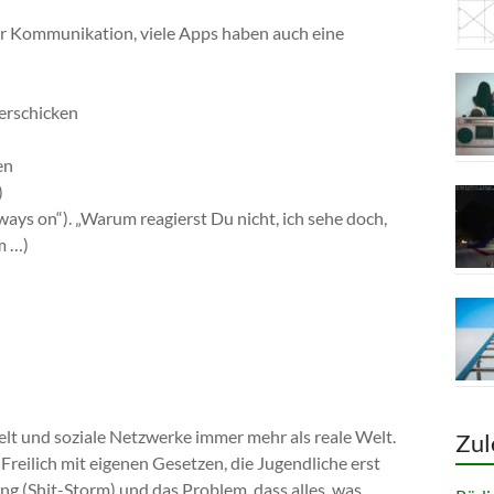
r Kommunikation, viele Apps haben auch eine
verschicken
en
)
ways on“). „Warum reagierst Du nicht, ich sehe doch,
m …)
elt und soziale Netzwerke immer mehr als reale Welt.
Zul
Freilich mit eigenen Gesetzen, die Jugendliche erst
g (Shit-Storm) und das Problem, dass alles, was