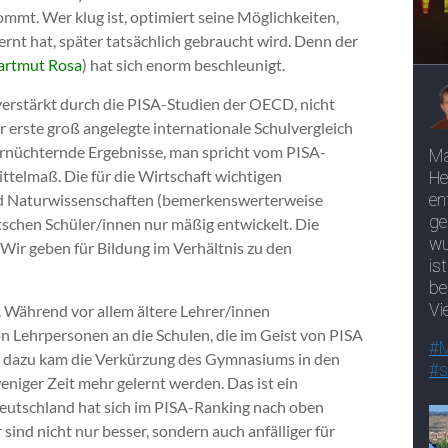
ommt. Wer klug ist, optimiert seine Möglichkeiten,
rnt hat, später tatsächlich gebraucht wird. Denn der
artmut Rosa
) hat sich enorm beschleunigt.
erstärkt durch die PISA-Studien der OECD, nicht
r erste groß angelegte internationale Schulvergleich
ernüchternde Ergebnisse, man spricht vom PISA-
ttelmaß. Die für die Wirtschaft wichtigen
 Naturwissenschaften (bemerkenswerterweise
tschen Schüler/innen nur mäßig entwickelt. Die
 Wir geben für Bildung im Verhältnis zu den
. Während vor allem ältere Lehrer/innen
n Lehrpersonen an die Schulen, die im Geist von PISA
el dazu kam die Verkürzung des Gymnasiums in den
weniger Zeit mehr gelernt werden. Das ist ein
Deutschland hat sich im PISA-Ranking nach oben
sind nicht nur besser, sondern auch anfälliger für