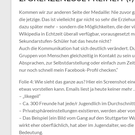
Kommen wir zur anderen Seite der Medaille: Nie zuvor ga
die jetzige. Das ist vielleicht gar nicht so sehr die Erzie
dazu später mehr – sondern die Möglichkeiten, die der v
Wikipedia in Echtzeit überall verfügbar, vorausgesetzt 
Sekundarstufen-Schüler hat das heute nicht?
Auch die Kommunikation hat sich deutlich verändert. Du
Gruppen von Menschen gleichzeitig in Kontakt zu sein u
Absprachen, zur Selbstdarstellung oder einfach zum Zei
nur noch schnell mein Facebook-Profil checken.“
Folie 4: Wie sieht das ganze aus? Hier ein Screenshot ei
etwas vorstellen kann. Emails liest ja heute keiner mehr
– „likegeil“
– Ca. 300 Freunde hat jede/r Jugendlich im Durchschnit
– Privatsphäreeinstellungen existieren, werden aber vo
– Das Beispiel (ein Bild vom Gang auf den Stuttgarter 
wirkt eher oberflächlich, hat aber im Jugendalter, wo d
Bedeutung.