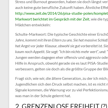
Stress und Burnout geworden, haben sie doch längst veri
auch keine gute berufliche Zukunft haben. Ähnliche Effek
http://www.zeit.de/2014/26/pisa-studie-polen/komplet
Markwort berichtet im Gespräch mit der Zeit
, wie die t
Mädchen entwickeln:
Schulte-Markwort: Die typische Geschichte einer Erschö
Jahre, kommt mit ihren Eltern zu uns. Sie hat massive Schlaf
hat Angst vor jeder Klausur, obwohl sie gut vorbereitet ist. Si
kaum noch Appetit. Sie sagt: “Ich bin nichts mehr wert”, und: 
Jungen werden dagegen eher offensiv und aggressiv oder
Hilfe in Anspruch, obwohl gerade sie es laut PISA-Studie
verbessern, gelten sie doch als die größte Gruppe der B
Fragt sich, wie wir, die ältere Generation, zu der ich mic
Jugendlichen sich den Druck selbst machen, ist es nicht n
Signale kommen, die Warnung vor zu viel Perfektionismus,
was man in der Schule gelernt hat.
2. GRENZENLOSE FREIHEIT (?)